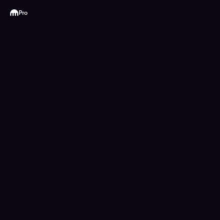
Kraken
Pro