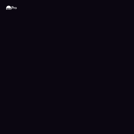
Kraken
Pro