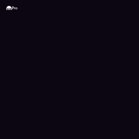
Kraken
Pro