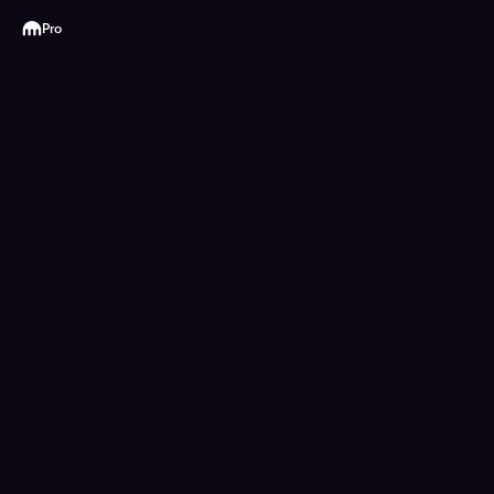
Kraken
Pro