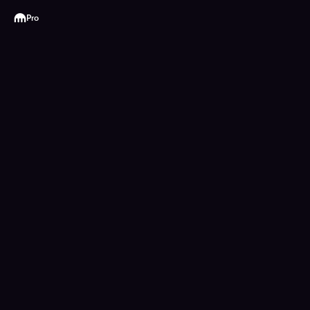
Kraken
Pro