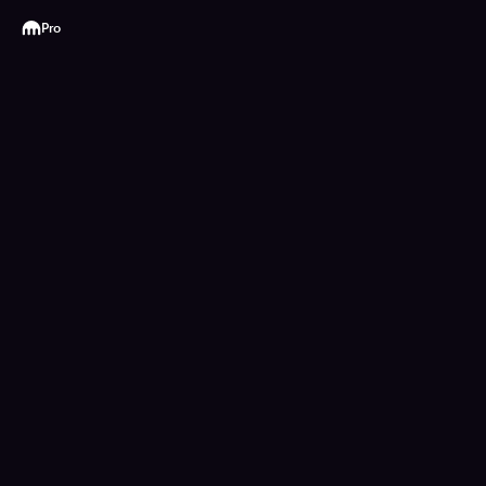
Kraken
Pro