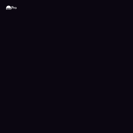
Kraken
Pro