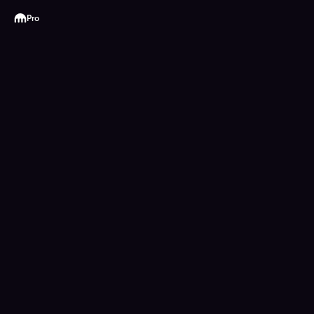
Kraken
Pro