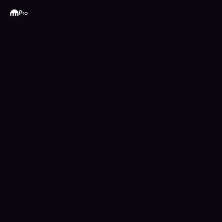
Kraken
Pro