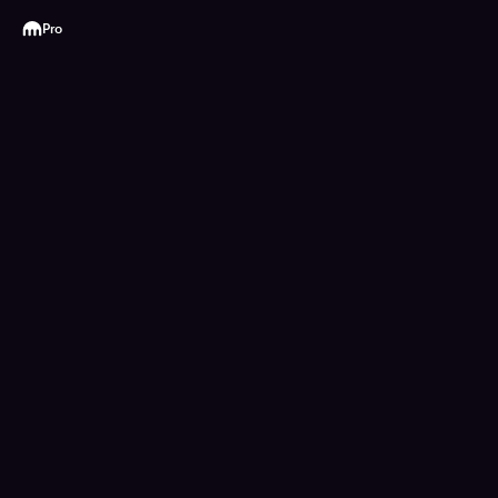
Kraken
Pro