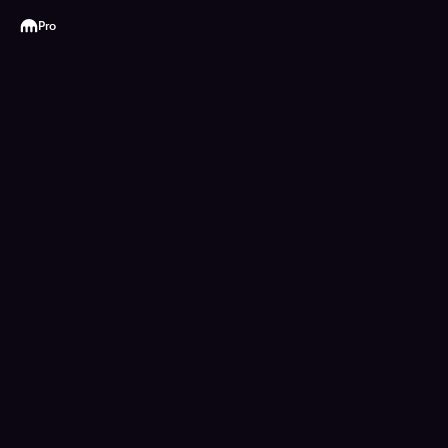
Kraken
Pro