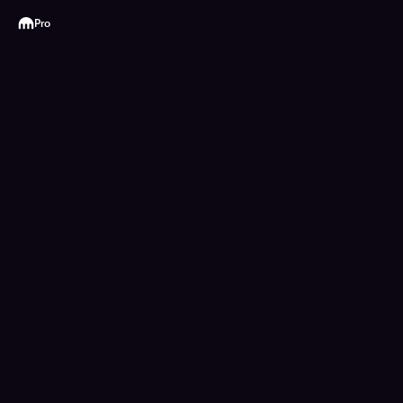
Kraken
Pro