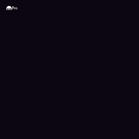
Kraken
Pro