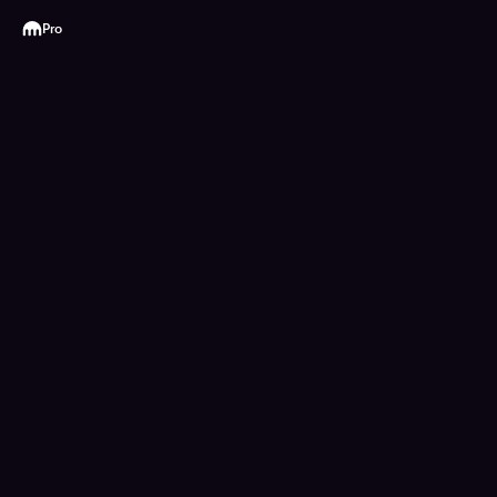
Kraken
Pro