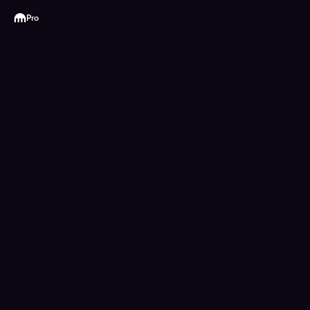
Kraken
Pro