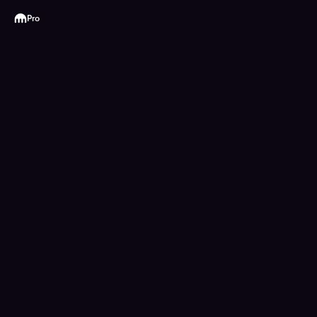
Kraken
Pro