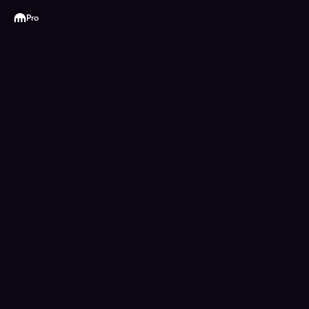
Kraken
Pro