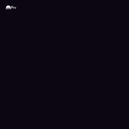
Kraken
Pro