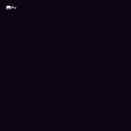
Kraken
Pro