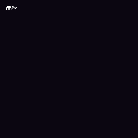
Kraken
Pro