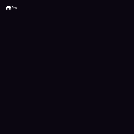
Kraken
Pro