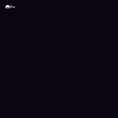
Kraken
Pro