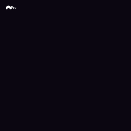
Kraken
Pro