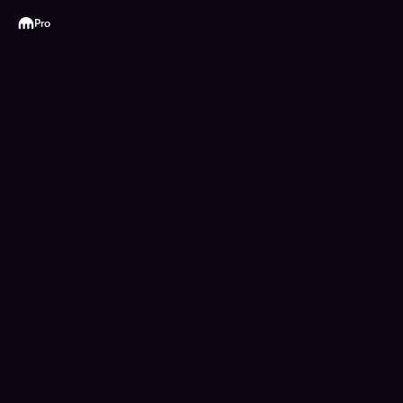
Kraken
Pro