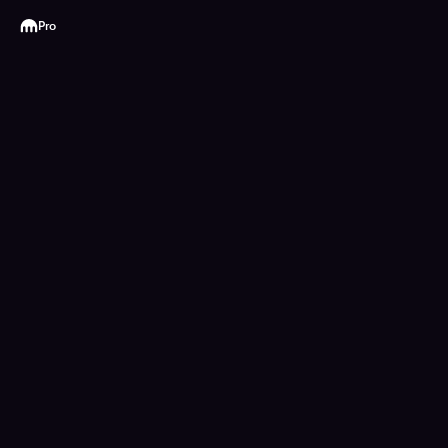
Kraken
Pro