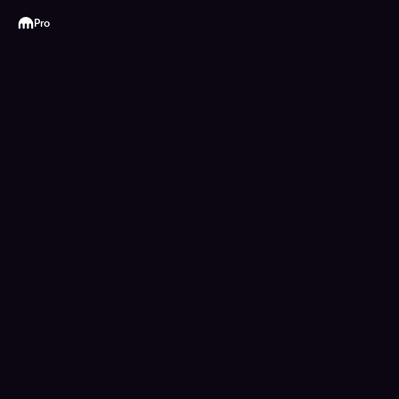
Kraken
Pro