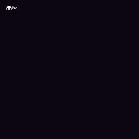
Kraken
Pro