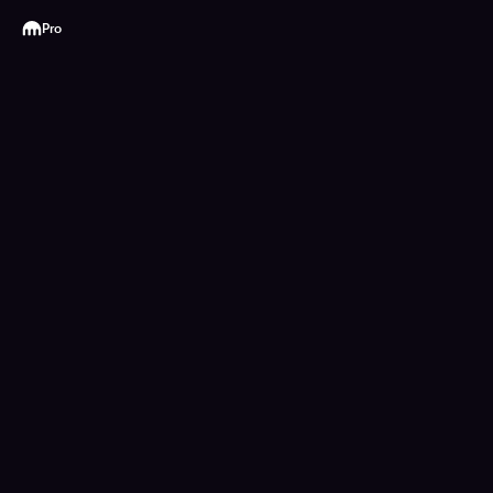
Kraken
Pro