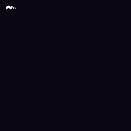
Kraken
Pro