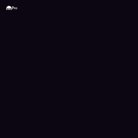
Kraken
Pro