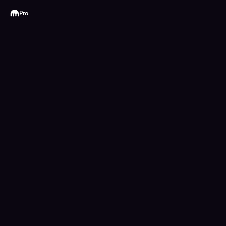
Kraken
Pro