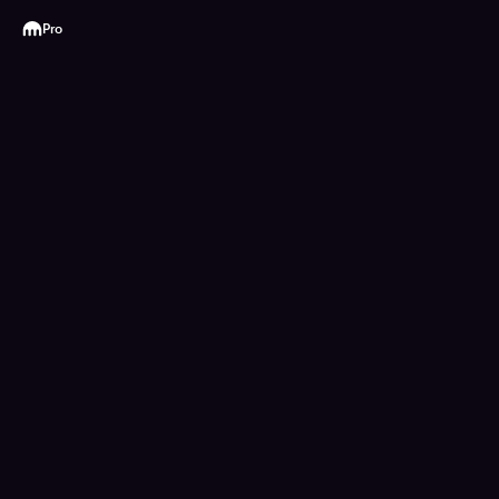
Kraken
Pro