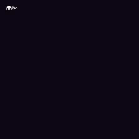
Kraken
Pro