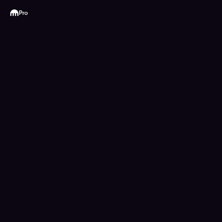
Kraken
Pro