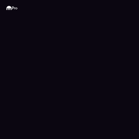
Kraken
Pro