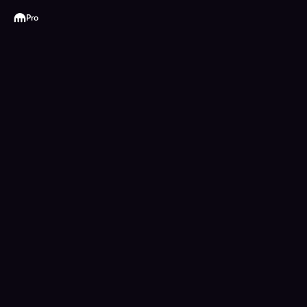
Kraken
Pro