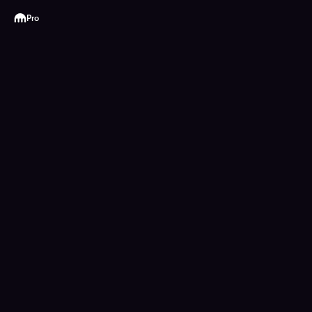
Kraken
Pro