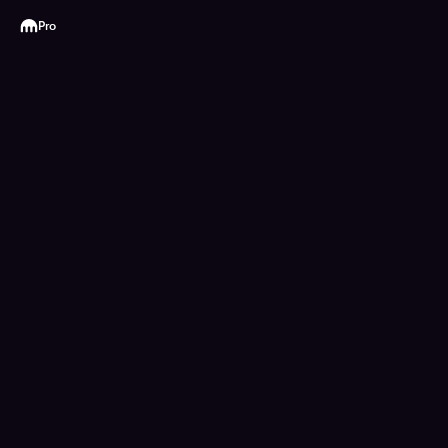
Kraken
Pro