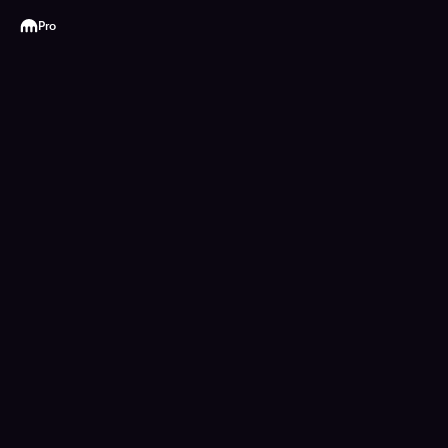
Kraken
Pro