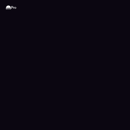
Kraken
Pro