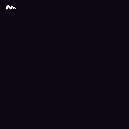
Kraken
Pro