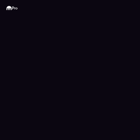
Kraken
Pro