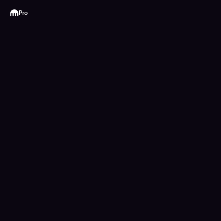
Kraken
Pro