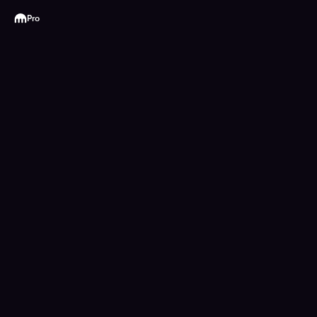
Kraken
Pro