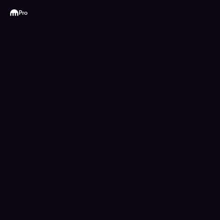
Kraken
Pro