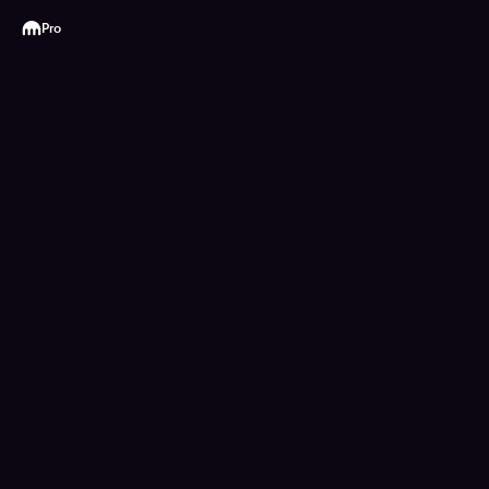
Kraken
Pro