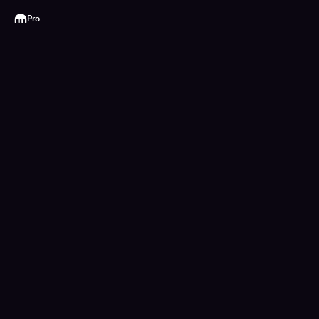
Kraken
Pro