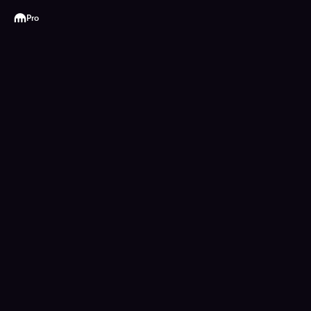
Kraken
Pro