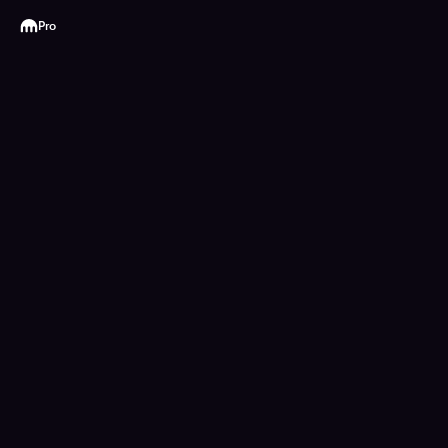
Kraken
Pro