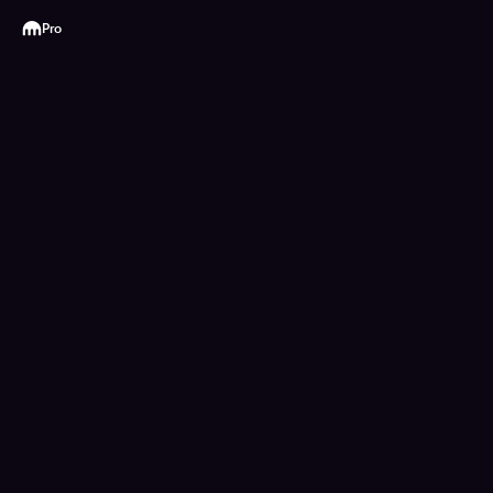
Kraken
Pro